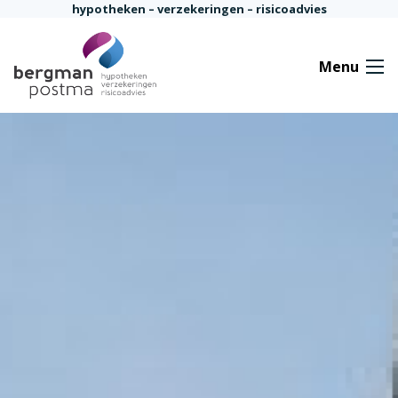
Ga naar de inhoud
hypotheken – verzekeringen – risicoadvies
Menu