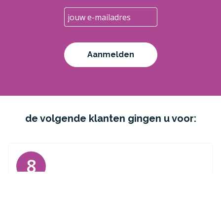
e-
mailadres
de volgende klanten gingen u voor:
8
Naam:
Joost Deutekom
Datum:
09-09-2025
8
/
10