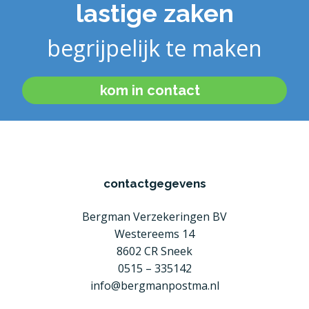
lastige zaken
begrijpelijk te maken
kom in contact
contactgegevens
Bergman Verzekeringen BV
Westereems 14
8602 CR Sneek
0515 – 335142
info@bergmanpostma.nl